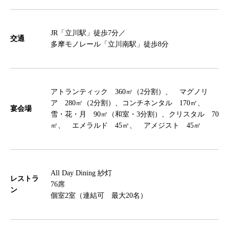
JR「立川駅」徒歩7分／
交通
多摩モノレール「立川南駅」徒歩8分
アトランティック 360㎡（2分割）、 マグノリ
ア 280㎡（2分割）、コンチネンタル 170㎡、
宴会場
雪・花・月 90㎡（和室・3分割）、クリスタル 70
㎡、 エメラルド 45㎡、 アメジスト 45㎡
All Day Dining 紗灯
レストラ
76席
ン
個室2室（連結可 最大20名）