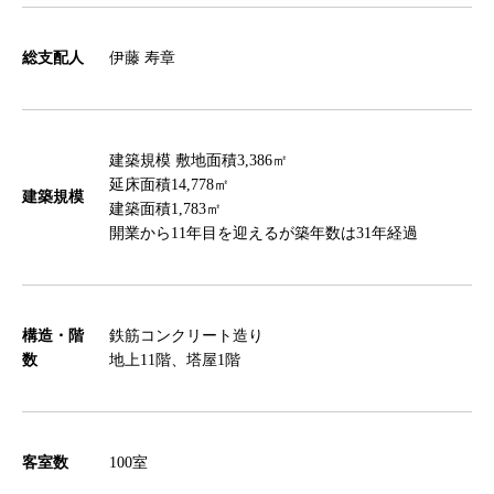
総支配人
伊藤 寿章
建築規模 敷地面積3,386㎡
延床面積14,778㎡
建築規模
建築面積1,783㎡
開業から11年目を迎えるが築年数は31年経過
構造・階
鉄筋コンクリート造り
数
地上11階、塔屋1階
客室数
100室