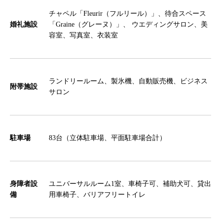
チャペル「Fleurir（フルリール）」、待合スペース
婚礼施設
「Graine（グレーヌ）」、 ウエディングサロン、美
容室、写真室、衣装室
ランドリールーム、製氷機、自動販売機、ビジネス
附帯施設
サロン
駐車場
83台（立体駐車場、平面駐車場合計）
身障者設
ユニバーサルルーム1室、車椅子可、補助犬可、貸出
備
用車椅子、バリアフリートイレ