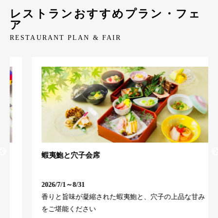
レストランおすすめプラン・フェ
ア
RESTAURANT PLAN & FAIR
蝦夷鮑と穴子会席
2026/7/1～8/31
香りと旨味が凝縮された蝦夷鮑と、穴子の上品な甘み
をご堪能ください