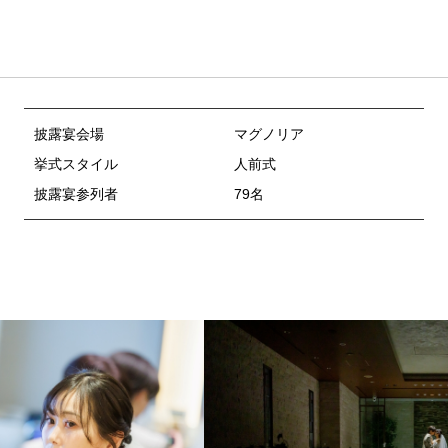
披露宴会場
マグノリア
挙式スタイル
人前式
披露宴参列者
79名